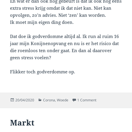
En wat er dan ook nog gebeurt is dat ik ook nog eens
extra stress krijg omdat ik dat niet kan. Niet kan
opvolgen, zo’n advies. Niet ‘zen’ kan worden.
Ik moet mijn eigen ding doen.
Dat doe ik godverdomme altijd al. Ik run al ruim 16
jaar mijn Konijnenopvang en nu is er het risico dat
die roemloos ten onder gaat. En dan al daarover
geen stress voelen?
Flikker toch godverdomme op.
Posted
Categories
on Bloeddruk
20/04/2020
Corona
,
Woede
1 Comment
on
Markt