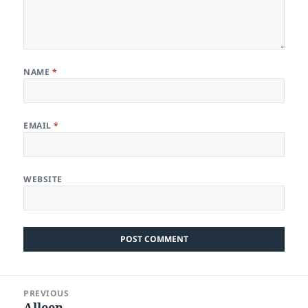
NAME
*
EMAIL
*
WEBSITE
Post
PREVIOUS
navigation
Alleen
Previous