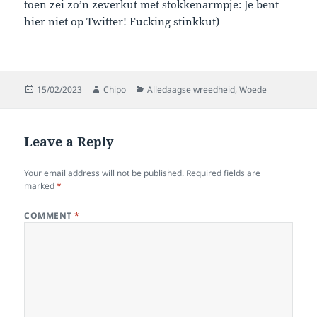
toen zei zo’n zeverkut met stokkenarmpje: Je bent
hier niet op Twitter! Fucking stinkkut)
Posted
Author
Categories
15/02/2023
Chipo
Alledaagse wreedheid
,
Woede
on
Leave a Reply
Your email address will not be published.
Required fields are
marked
*
COMMENT
*