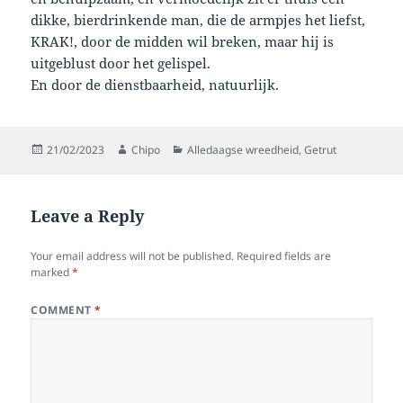
dikke, bierdrinkende man, die de armpjes het liefst,
KRAK!, door de midden wil breken, maar hij is
uitgeblust door het gelispel.
En door de dienstbaarheid, natuurlijk.
Posted
Author
Categories
21/02/2023
Chipo
Alledaagse wreedheid
,
Getrut
on
Leave a Reply
Your email address will not be published.
Required fields are
marked
*
COMMENT
*